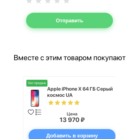
Отправить
Вместе с этим товаром покупают
Хит продаж
20 128 ГБ
Apple iPhone X 64 ГБ Серый
космос UA
Цена
13 970 ₽
ну
Добавить в корзину