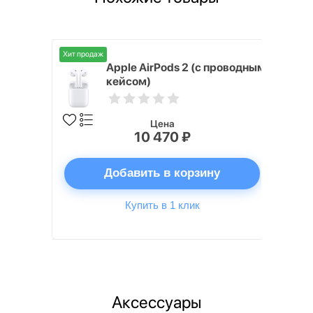
Хит продаж
Хит продаж
 проводным
Apple AirPods 2 (с проводным
кейсом)
Цена
10 470 ₽
ну
Добавить в корзину
Купить в 1 клик
Аксессуары