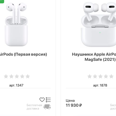
AirPods (Первая версия)
Наушники Apple AirPo
MagSafe (2021)
арт. 1347
арт. 1878
Цена
11 930 ₽
Бесплатная
Бес
доставка
дос