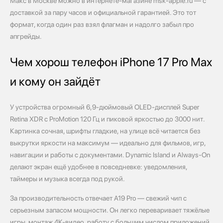
Макс в Москве можно в интернете‑магазине msk‑apple.ru — с
доставкой за пару часов и официальной гарантией. Это тот
формат, когда один раз взял флагман и надолго забыл про
апгрейды.
Чем хорош телефон iPhone 17 Pro Max
и кому он зайдёт
У устройства огромный 6,9‑дюймовый OLED‑дисплей Super
Retina XDR с ProMotion 120 Гц и пиковой яркостью до 3000 нит.
Картинка сочная, шрифты гладкие, на улице всё читается без
выкрутки яркости на максимум — идеально для фильмов, игр,
навигации и работы с документами. Dynamic Island и Always‑On
делают экран ещё удобнее в повседневке: уведомления,
таймеры и музыка всегда под рукой.
За производительность отвечает A19 Pro — свежий чип с
серьезным запасом мощности. Он легко переваривает тяжёлые
игры, монтаж 4K‑видео, работу с большим числом приложений