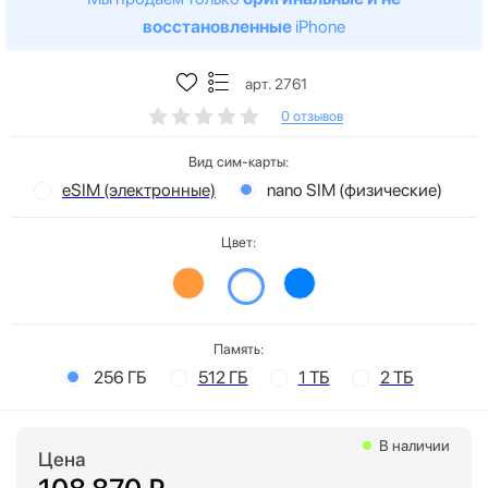
восстановленные
iPhone
арт. 2761
0 отзывов
Вид сим-карты:
eSIM (электронные)
nano SIM (физические)
Цвет:
Память:
256 ГБ
512 ГБ
1 ТБ
2 ТБ
В наличии
Цена