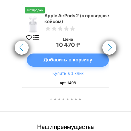
Хит продаж
Хит продаж
nterStep
Apple AirPods 2 (с проводным
FT-T METAL
кейсом)
Цена
10 470 ₽
ну
Добавить в корзину
Купить в 1 клик
арт. 1408
Наши преимущества