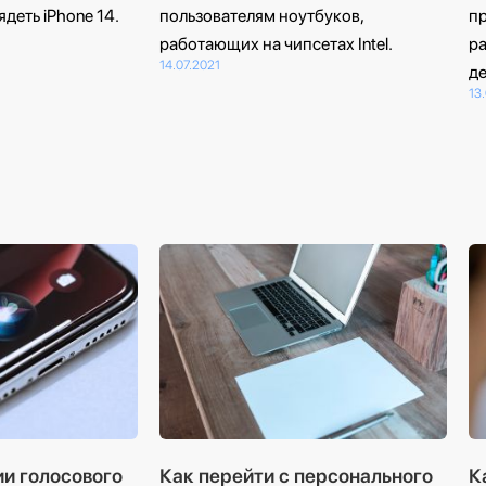
ядеть iPhone 14.
пользователям ноутбуков,
пр
работающих на чипсетах Intel.
ра
14.07.2021
де
13
ии голосового
Как перейти с персонального
К