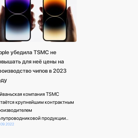
pple убедила TSMC не
овышать для неё цены на
роизводство чипов в 2023
оду
айваньская компания TSMC
стаётся крупнейшим контрактным
роизводителем
олупроводниковой продукции..
.09.2022