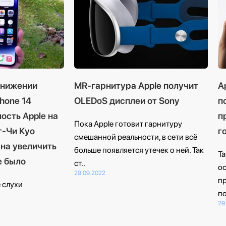
снижении
MR-гарнитура Apple получит
A
hone 14
OLEDoS дисплеи от Sony
п
ость Apple на
п
Пока Apple готовит гарнитуру
г-Чи Куо
г
смешанной реальности, в сети всё
ана увеличить
больше появляется утечек о ней. Так
Т
е было
ст..
о
29.09.2022
п
 слухи
п
29