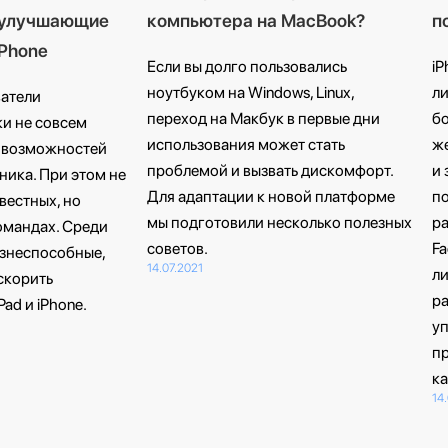
, улучшающие
компьютера на MacBook?
п
iPhone
Если вы долго пользовались
iP
ноутбуком на Windows, Linux,
л
ватели
переход на Макбук в первые дни
бо
и не совсем
использования может стать
же
 возможностей
проблемой и вызвать дискомфорт.
и 
ика. При этом не
Для адаптации к новой платформе
п
вестных, но
мы подготовили несколько полезных
р
омандах. Среди
советов.
Fa
изнеспособные,
14.07.2021
ли
скорить
ра
ad и iPhone.
уп
п
ка
14