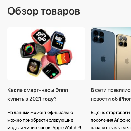
Обзор товаров
Какие смарт-часы Эппл
В сети появили
купить в 2021 году?
новости об iPho
На данный момент официально
Еще не стартовали
можно приобрести следующие
поколения Айфонов,
модели умных часов: Apple Watch 6,
начали появляться 