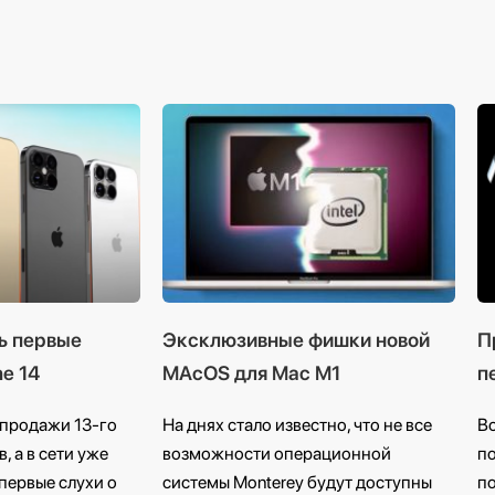
сь первые
Эксклюзивные фишки новой
П
ne 14
MAcOS для Mac M1
п
 продажи 13-го
На днях стало известно, что не все
Во
 а в сети уже
возможности операционной
по
первые слухи о
системы Monterey будут доступны
п