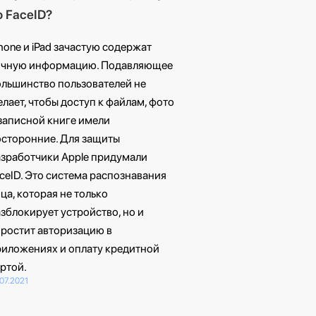
о FaceID?
hone и iPad зачастую содержат
ичную информацию. Подавляющее
льшинство пользователей не
лает, чтобы доступ к файлам, фото
записной книге имели
осторонние. Для защиты
азработчики Apple придумали
ceID. Это система распознавания
ца, которая не только
зблокирует устройство, но и
ростит авторизацию в
риложениях и оплату кредитной
ртой.
.07.2021