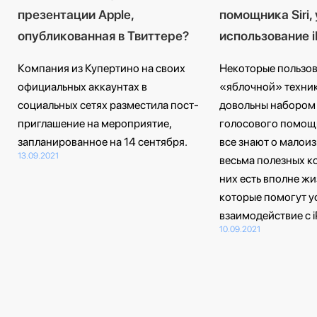
презентации Apple,
помощника Siri
опубликованная в Твиттере?
использование 
Компания из Купертино на своих
Некоторые пользо
официальных аккаунтах в
«яблочной» техник
социальных сетях разместила пост-
довольны набором
приглашение на мероприятие,
голосового помощн
запланированное на 14 сентября.
все знают о малоиз
13.09.2021
весьма полезных к
них есть вполне ж
которые помогут у
взаимодействие с iP
10.09.2021