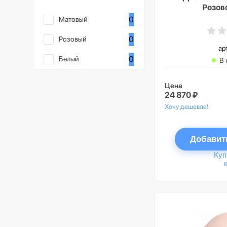
Розов
0
Матовый
0
Розовый
ар
0
Белый
В 
Цена
24 870 ₽
Хочу дешевле!
Добавит
Куп