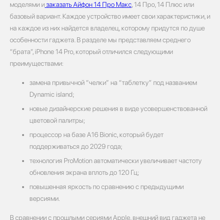
моделями и
заказать Айфон 14 Про Макс
, 14 Про, 14 Плюс или
базовый вариант. Каждое устройство имеет свои характеристики, и
на каждое из них найдется владелец, которому придутся по душе
особенности гаджета. В разделе мы представляем среднего
“брата”, iPhone 14 Pro, который отличился следующими
преимуществами:
замена привычной “челки” на “таблетку” под названием
Dynamic island;
новые дизайнерские решения в виде усовершенствованной
цветовой палитры;
процессор на базе A16 Bionic, который будет
поддерживаться до 2029 года;
технология ProMotion автоматически увеличивает частоту
обновления экрана вплоть до 120 Гц;
повышенная яркость по сравнению с предыдущими
версиями.
В сравнении с прошлыми сериями Apple, внешний вид гаджета не