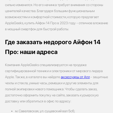
сильно изменился. Но его начинка требует внимания со стороны
ценителей качества. Благодаря большим функциональным
возможностям и комфортной стоимости, которую предлагает
AppleGeeks, купить Айфон 14 Про в 2023 году - отличное вложение
в мощный смартфон для быстрой работы.
Где заказать недорого Айфон 14
Про: наши адреса
Компания AppleGeeks специализируется на продаже
сертифицированной техники и электроники от мирового лидера
Apple. Также, в каталоге вы найдете
аксессуары от Апл
- защитные
чехлы и стекла, умные часы, ремешки и другие элементы для
полной экипировки нового помощника. Чтобы сделать заказ,
достаточно оформить покупку на сайте, заказать курьерскую
доставку или обратиться в офис по адресу:
м. Савеловская, ул. сущевский вал 5с6;