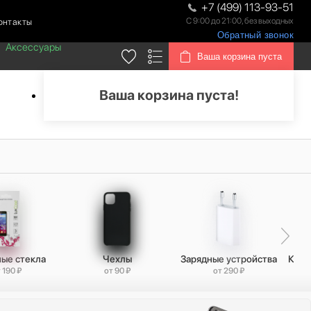
+7 (499) 113-93-51
С 9:00 до 21:00, без выходных
онтакты
Обратный звонок
Аксессуары
Ваша корзина пуста
Ваша корзина пуста!
ые стекла
Чехлы
Зарядные устройства
Кабе
 190 ₽
от 90 ₽
от 290 ₽