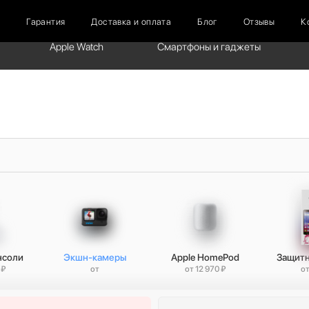
г
Гарантия
Доставка и оплата
Блог
Отзывы
К
Apple Watch
Смартфоны и гаджеты
нсоли
Экшн-камеры
Apple HomePod
Защитн
 ₽
от
от 12 970 ₽
от