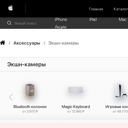
Главная
Катало
iPhone
iPad
Mac
Акции
Аксессуары
Экшн-камеры
Экшн-камеры
Bluetooth колонки
Magic Keyboard
Игровые ко
от 3 970 ₽
от 12 960 ₽
от 49 770