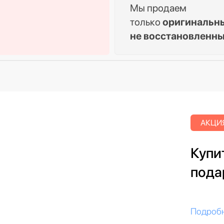
Мы продаем
только
оригинальн
не восстановленн
АКЦИЯ
Купит
пода
Подроб