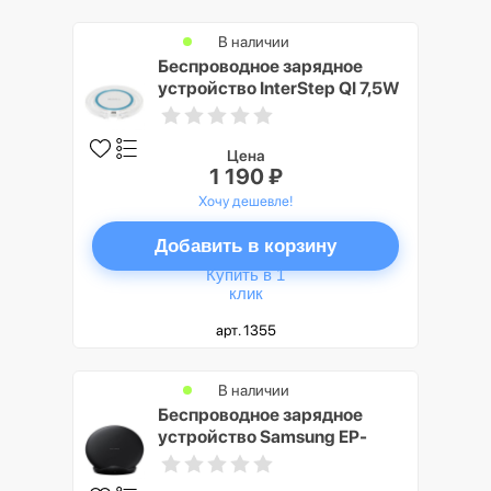
В наличии
Беспроводное зарядное
устройство InterStep QI 7,5W
White/Blue Stripe
Цена
1 190 ₽
Хочу дешевле!
Добавить в корзину
Купить в 1
клик
арт. 1355
В наличии
Беспроводное зарядное
устройство Samsung EP-
N5100 с функцией быстрой
зарядки, чёрный