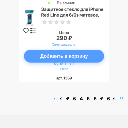
В наличии
Защитное стекло для iPhone
Red Line для 6/6s матовое,
черный
Цена
290 ₽
Хочу дешевле!
Добавить в корзину
Купить в 1
клик
арт. 1369
1
2
3
4
5
6
7
8