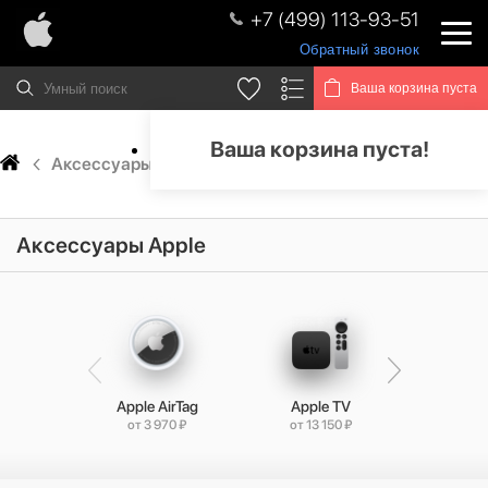
+7 (499) 113-93-51
Обратный звонок
Ваша корзина пуста
Ваша корзина пуста!
Аксессуары
Аксессуары Apple
Apple AirTag
Apple TV
Bluetooth
от 3 970 ₽
от 13 150 ₽
от 3 