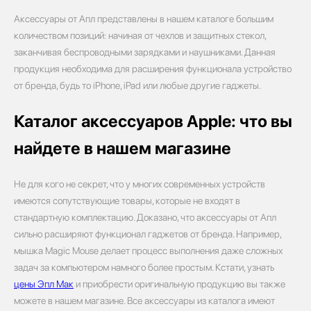
Аксессуары от Апл представлены в нашем каталоге большим
количеством позиций: начиная от чехлов и защитных стекол,
заканчивая беспроводными зарядками и наушниками. Данная
продукция необходима для расширения функционала устройство
от бренда, будь то iPhone, iPad или любые другие гаджеты.
Каталог аксессуаров Apple: что вы
найдете в нашем магазине
Не для кого не секрет, что у многих современных устройств
имеются сопутствующие товары, которые не входят в
стандартную комплектацию. Доказано, что аксессуары от Апл
сильно расширяют функционал гаджетов от бренда. Например,
мышка Magic Mouse делает процесс выполнения даже сложных
задач за компьютером намного более простым. Кстати, узнать
цены Эпл Мак
и приобрести оригинальную продукцию вы также
можете в нашем магазине. Все аксессуары из каталога имеют