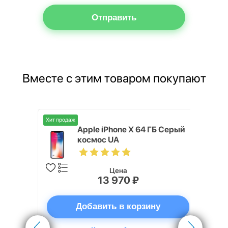
Отправить
Вместе с этим товаром покупают
Хит продаж
ni 64GB
Apple iPhone X 64 ГБ Серый
космос UA
Цена
13 970 ₽
ну
Добавить в корзину