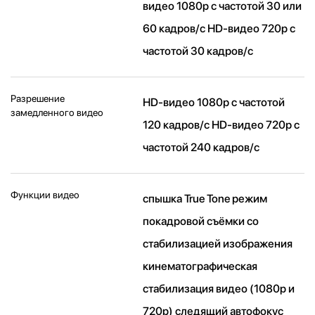
видео 1080p с частотой 30 или
60 кадров/ с HD-видео 720p с
частотой 30 кадров/ с
Разрешение
HD-видео 1080р c частотой
замедленного видео
120 кадров/ с HD-видео 720р c
частотой 240 кадров/ с
Функции видео
спышка True Tone режим
покадровой съёмки со
стабилизацией изображения
кинематографическая
стабилизация видео (1080p и
720p) следящий автофокус