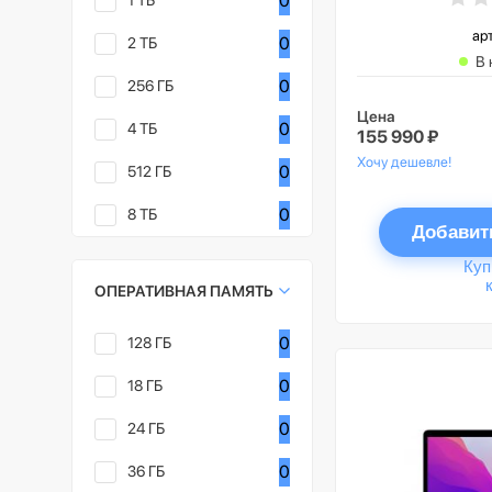
0
1 ТБ
ар
0
2 ТБ
В 
0
256 ГБ
Цена
0
4 ТБ
155 990 ₽
Хочу дешевле!
0
512 ГБ
0
8 ТБ
Добавит
Куп
ОПЕРАТИВНАЯ ПАМЯТЬ
0
128 ГБ
0
18 ГБ
0
24 ГБ
0
36 ГБ