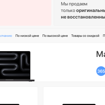
Мы продаем
только
оригинальн
не восстановленн
олчанию
По низкой цене
По высокой цене
Товары со скидкой
П
Ma