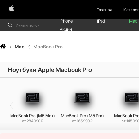
Главная
Катало
iPhone
iPad
Mac
Акции
Mac
MacBook Pro
Ноутбуки Apple Macbook Pro
MacBook Pro (M5 Max)
MacBook Pro (M5 Pro)
MacBook Pro
от 284 990 ₽
от 165 990 ₽
от 145 990