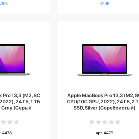
клик
клик
 Pro 13,3 (M2, 8C
Apple MacBook Pro 13,3 (M2, 
022), 24 ГБ, 1 ТБ
CPU/10C GPU, 2022), 24 ГБ, 2 
e Gray (Серый
SSD, Silver (Серебристый)
смос)
т. 4478
арт. 4479