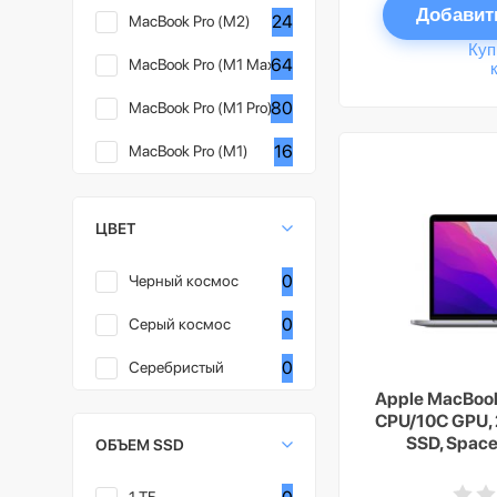
Добавит
24
MacBook Pro (M2)
Куп
64
MacBook Pro (M1 Max)
80
MacBook Pro (M1 Pro)
16
MacBook Pro (M1)
ЦВЕТ
0
Черный космос
0
Серый космос
0
Серебристый
Apple MacBook
CPU/10C GPU, 2
SSD, Spac
ОБЪЕМ SSD
ко