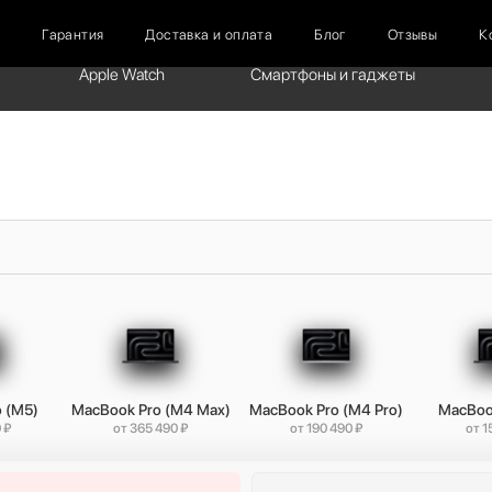
г
Гарантия
Доставка и оплата
Блог
Отзывы
К
Apple Watch
Смартфоны и гаджеты
 (M5)
MacBook Pro (M4 Max)
MacBook Pro (M4 Pro)
MacBoo
 ₽
от 365 490 ₽
от 190 490 ₽
от 1