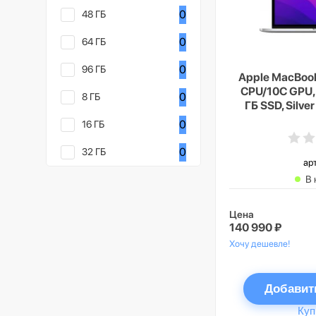
0
48 ГБ
0
64 ГБ
0
96 ГБ
Apple MacBook
CPU/10C GPU, 
0
8 ГБ
ГБ SSD, Silv
0
16 ГБ
0
32 ГБ
ар
В 
Цена
140 990 ₽
Хочу дешевле!
Добавит
Куп