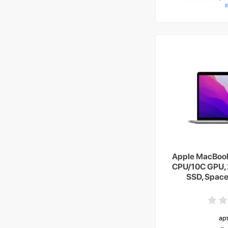
Apple MacBook
CPU/10C GPU, 2
SSD, Spac
ко
ар