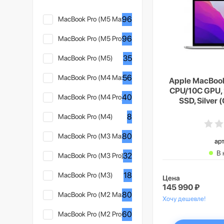
96
MacBook Pro (M5 Max)
96
MacBook Pro (M5 Pro)
35
MacBook Pro (M5)
56
MacBook Pro (M4 Max)
Apple MacBook
CPU/10C GPU, 2
40
MacBook Pro (M4 Pro)
SSD, Silver
8
MacBook Pro (M4)
80
MacBook Pro (M3 Max)
арт
В 
32
MacBook Pro (M3 Pro)
18
MacBook Pro (M3)
Цена
145 990 ₽
80
MacBook Pro (M2 Max)
Хочу дешевле!
60
MacBook Pro (M2 Pro)