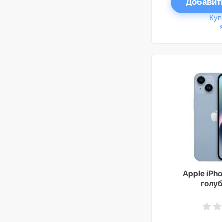
Добавит
Куп
Apple iPho
голуб