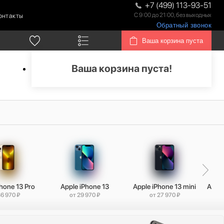
+7 (499) 113-93-51
С 9:00 до 21:00, без выходных
онтакты
Обратный звонок
Ваша корзина пуста
Ваша корзина пуста!
hone 13 Pro
Apple iPhone 13
Apple iPhone 13 mini
Apple
36 970 ₽
от 29 970 ₽
от 27 970 ₽