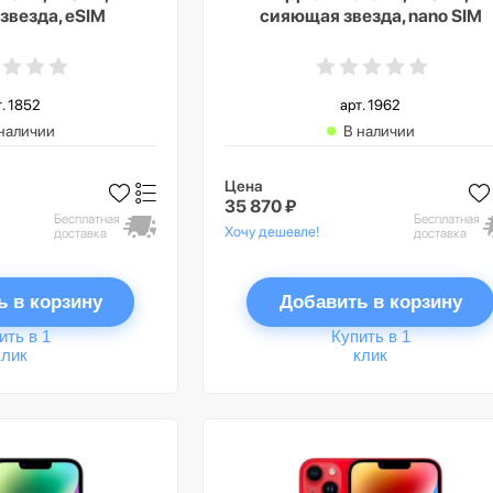
звезда, eSIM
сияющая звезда, nano SIM
т. 1852
арт. 1962
наличии
В наличии
Цена
35 870 ₽
Бесплатная
Бесплатная
Хочу дешевле!
доставка
доставка
ь в корзину
Добавить в корзину
ить в 1
Купить в 1
клик
клик