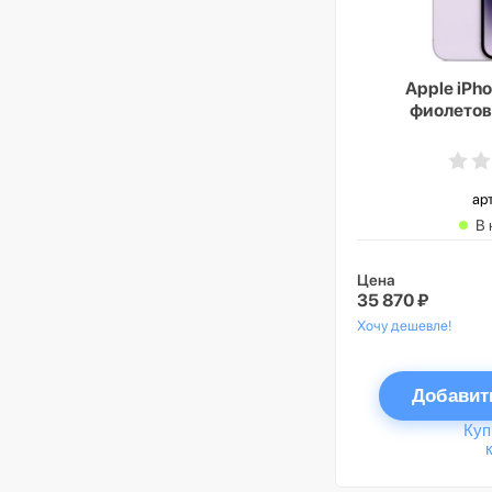
Apple iPho
фиолетов
ар
В 
Цена
35 870 ₽
Хочу дешевле!
Добавит
Куп