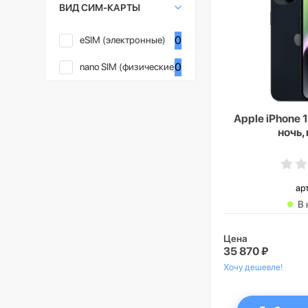
ВИД СИМ-КАРТЫ
0
eSIM (электронные)
0
nano SIM (физические)
Apple iPhone 1
ночь,
ар
В 
Цена
35 870 ₽
Хочу дешевле!