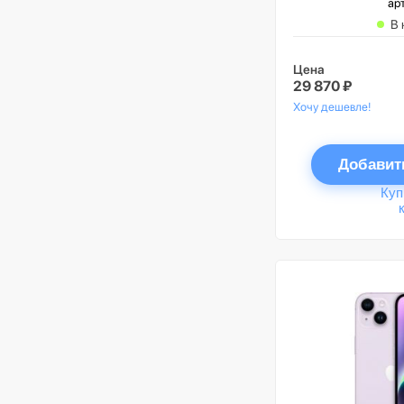
ар
В 
Цена
29 870 ₽
Хочу дешевле!
Добавит
Куп