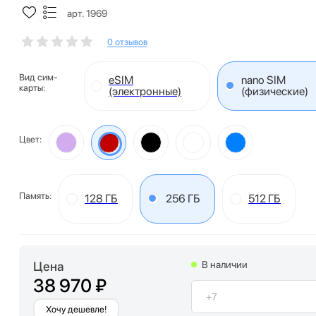
арт. 1969
0 отзывов
Вид сим-
eSIM
nano SIM
карты:
(электронные)
(физические)
Цвет:
Память:
128 ГБ
256 ГБ
512 ГБ
Цена
В наличии
38 970 ₽
Хочу дешевле!