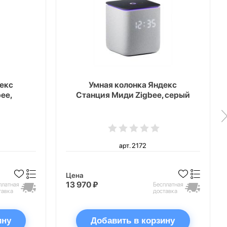
екс
Умная колонка Яндекс
ee,
Станция Миди Zigbee, серый
арт. 2172
Цена
13 970 ₽
платная
Бесплатная
тавка
доставка
ину
Добавить в корзину