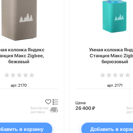
ная колонка Яндекс
Умная колонка Янд
анция Макс Zigbee,
Станция Макс Zigb
бежевый
бирюзовый
арт. 2170
арт. 2171
Цена
26 400 ₽
Бесплатная
Бес
доставка
дос
бавить в корзину
Добавить в корз