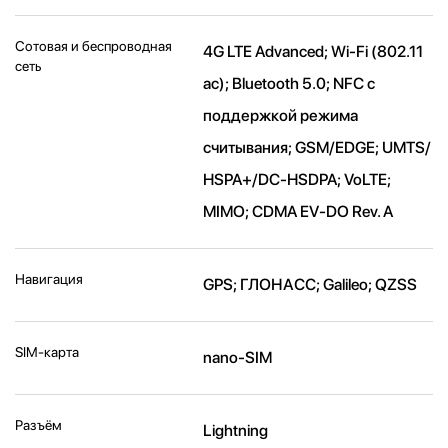
Сотовая и беспроводная
4G LTE Advanced; Wi-Fi (802.11​
сеть
ac); Bluetooth 5.0; NFC с
поддержкой режима
считывания; GSM/EDGE; UMTS/​
HSPA+/​DC-HSDPA; VoLTE;
MIMO; CDMA EV-DO Rev. A
Навигация
GPS; ГЛОНАСС; Galileo; QZSS
SIM-карта
nano-SIM
Разъём
Lightning