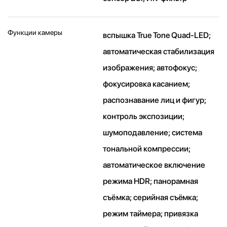
Функции камеры
вспышка True Tone Quad-LED;
автоматическая стабилизация
изображения; автофокус;
фокусировка касанием;
распознавание лиц и фигур;
контроль экспозиции;
шумоподавление; система
тональной компрессии;
автоматическое включение
режима HDR; панорамная
съёмка; серийная съëмка;
режим таймера; привязка