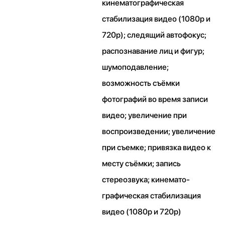
кинематографическая
стабилизация видео (1080p и
720p); следящий автофокус;
распознавание лиц и фигур;
шумоподавление;
возможность съёмки
фотографий во время записи
видео; увеличение при
воспроизведении; увеличение
при съемке; привязка видео к
месту съёмки; запись
стереозвука; кинемато­
графическая стабилизация
видео (1080p и 720p)