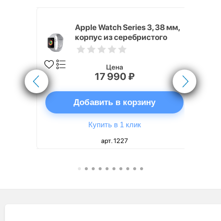
Хит продаж
4, 40 мм,
Apple Watch Series 3, 38 мм,
стого
корпус из серебристого
вный
алюминия, спортивный
лая
ремешок дымчатого цвета
Цена
17 990 ₽
ну
Добавить в корзину
Купить в 1 клик
арт. 1227