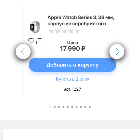
Хит продаж
4, 40 мм,
Apple Watch Series 3, 38 мм,
стого
корпус из серебристого
вный
алюминия, спортивный
лая
ремешок дымчатого цвета
Цена
17 990 ₽
ну
Добавить в корзину
Купить в 1 клик
арт. 1227