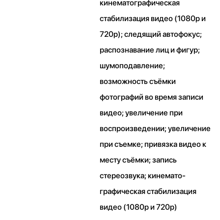
кинематографическая
стабилизация видео (1080p и
720p); следящий автофокус;
распознавание лиц и фигур;
шумоподавление;
возможность съёмки
фотографий во время записи
видео; увеличение при
воспроизведении; увеличение
при съемке; привязка видео к
месту съёмки; запись
стереозвука; кинемато­
графическая стабилизация
видео (1080p и 720p)