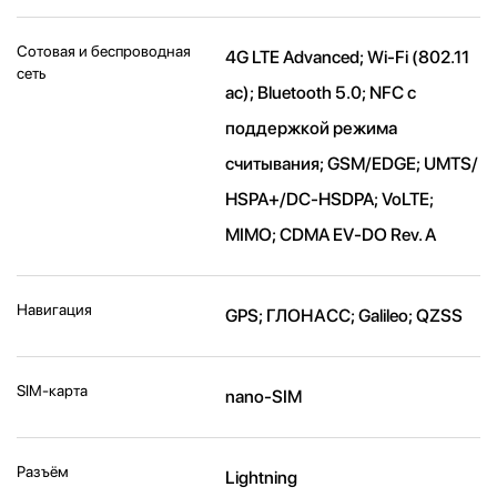
Сотовая и беспроводная
4G LTE Advanced; Wi-Fi (802.11​
сеть
ac); Bluetooth 5.0; NFC с
поддержкой режима
считывания; GSM/EDGE; UMTS/​
HSPA+/​DC-HSDPA; VoLTE;
MIMO; CDMA EV-DO Rev. A
Навигация
GPS; ГЛОНАСС; Galileo; QZSS
SIM-карта
nano-SIM
Разъём
Lightning