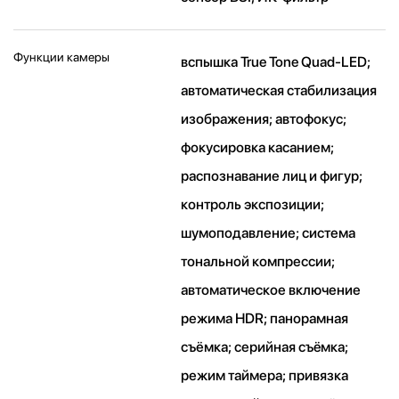
Функции камеры
вспышка True Tone Quad-LED;
автоматическая стабилизация
изображения; автофокус;
фокусировка касанием;
распознавание лиц и фигур;
контроль экспозиции;
шумоподавление; система
тональной компрессии;
автоматическое включение
режима HDR; панорамная
съёмка; серийная съëмка;
режим таймера; привязка