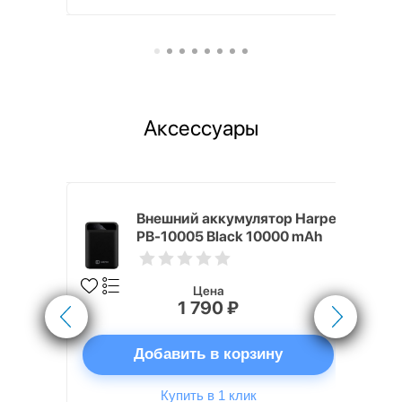
Аксессуары
nterStep
Внешний аккумулятор Harper
-T METAL
PB-10005 Black 10000 mAh
Цена
1 790 ₽
ну
Добавить в корзину
Купить в 1 клик