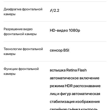
Диафрагма фронтальной
ƒ/2.2
камеры
Разрешение видео
HD-видео 1080p
фронтальной камеры
Технологии фронтальной
сенсор BSI
камеры
Функции фронтальной
вспышка Retina Flash
камеры
автоматическое включение
режима HDR распознавание
лиц и фигур автоматическая
стабилизация изображения
серийная съëмка контроль