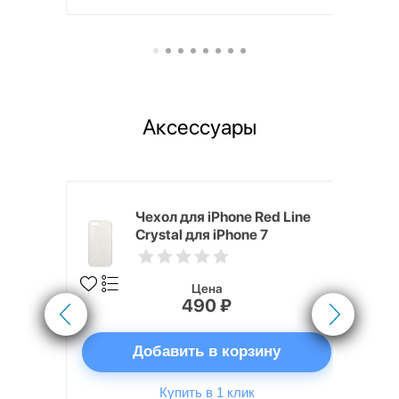
Аксессуары
ipe для
Чехол для iPhone Red Line
рый
Crystal для iPhone 7
прозрачный
Цена
490 ₽
ну
Добавить в корзину
Купить в 1 клик