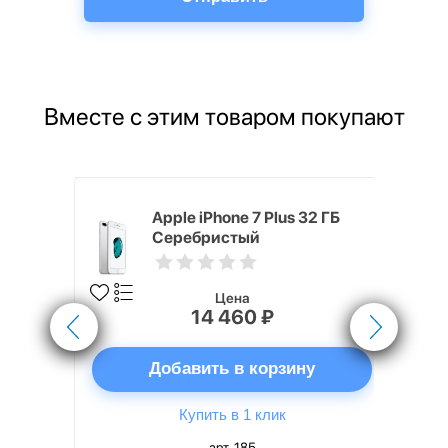
Вместе с этим товаром покупают
4, 40 мм,
Apple iPhone 7 Plus 32 ГБ
того
Серебристый
вный
озовый
Цена
14 460 ₽
ну
Добавить в корзину
Купить в 1 клик
арт. 185