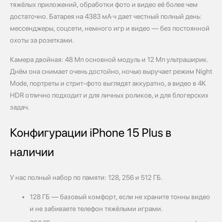
тяжёлых приложений, обработки фото и видео её более чем
достаточно. Батарея на 4383 мА·ч дает честный полный день:
мессенджеры, соцсети, немного игр и видео — без постоянной
охоты за розетками.
Камера двойная: 48 Мп основной модуль и 12 Мп ультраширик.
Днём она снимает очень достойно, ночью выручает режим Night
Mode, портреты и стрит‑фото выглядят аккуратно, а видео в 4K
HDR отлично подходит и для личных роликов, и для блогерских
задач.
Конфигурации iPhone 15 Plus в
наличии
У нас полный набор по памяти: 128, 256 и 512 ГБ.
128 ГБ — базовый комфорт, если не храните тонны видео
и не забиваете телефон тяжёлыми играми.