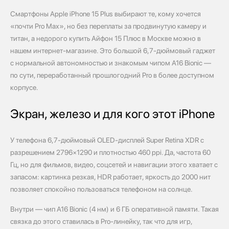
Смартфоны Apple iPhone 15 Plus выбирают те, кому хочется
«почти Pro Max», но без переплаты за продвинутую камеру и
титан, а недорого купить Айфон 15 Плюс в Москве можно в
нашем интернет-магазине. Это большой 6,7‑дюймовый гаджет
с нормальной автономностью и знакомым чипом A16 Bionic —
по сути, переработанный прошлогодний Pro в более доступном
корпусе.
Экран, железо и для кого этот iPhone
У телефона 6,7‑дюймовый OLED‑дисплей Super Retina XDR с
разрешением 2796×1290 и плотностью 460 ppi. Да, частота 60
Гц, но для фильмов, видео, соцсетей и навигации этого хватает с
запасом: картинка резкая, HDR работает, яркость до 2000 нит
позволяет спокойно пользоваться телефоном на солнце.
Внутри — чип A16 Bionic (4 нм) и 6 ГБ оперативной памяти. Такая
связка до этого ставилась в Pro‑линейку, так что для игр,