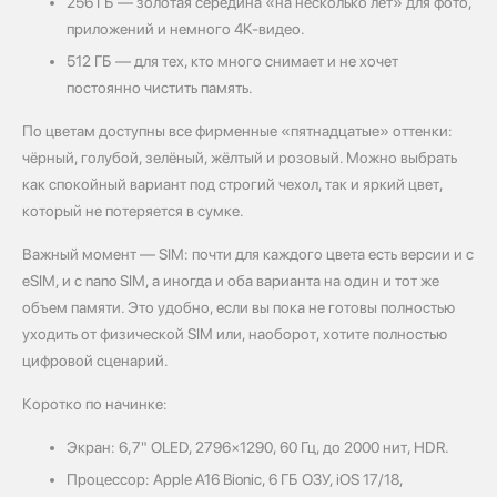
256 ГБ — золотая середина «на несколько лет» для фото,
приложений и немного 4K‑видео.
512 ГБ — для тех, кто много снимает и не хочет
постоянно чистить память.
По цветам доступны все фирменные «пятнадцатые» оттенки:
чёрный, голубой, зелёный, жёлтый и розовый. Можно выбрать
как спокойный вариант под строгий чехол, так и яркий цвет,
который не потеряется в сумке.
Важный момент — SIM: почти для каждого цвета есть версии и с
eSIM, и с nano SIM, а иногда и оба варианта на один и тот же
объем памяти. Это удобно, если вы пока не готовы полностью
уходить от физической SIM или, наоборот, хотите полностью
цифровой сценарий.
Коротко по начинке:
Экран: 6,7" OLED, 2796×1290, 60 Гц, до 2000 нит, HDR.
Процессор: Apple A16 Bionic, 6 ГБ ОЗУ, iOS 17/18,