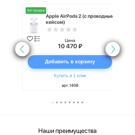
Хит продаж
Хит продаж
nterStep
Apple AirPods 2 (с проводным
FT-T METAL
кейсом)
Цена
10 470 ₽
ну
Добавить в корзину
Купить в 1 клик
арт. 1408
Наши преимущества