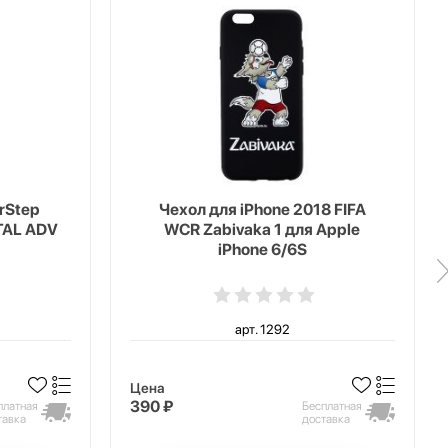
erStep
Чехол для iPhone 2018 FIFA
TAL ADV
WCR Zabivaka 1 для Apple
iPhone 6/6S
арт. 1292
Цена
390 ₽
платная
Бесплатная
тавка
доставка