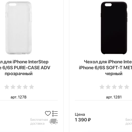
л для iPhone InterStep
Чехол для iPhone Int
e 6/6S PURE-CASE ADV
iPhone 6/6S SOFT-T ME
прозрачный
черный
арт. 1278
арт. 1281
Цена
1 390 ₽
Бесплатная
Бес
доставка
дос