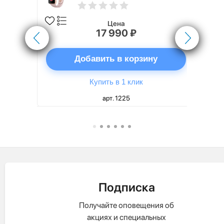
алюминия, спортивный
ремешок цвета «розовый
песок»
Цена
17 990 ₽
ну
Добавить в корзину
Купить в 1 клик
арт. 1225
Подписка
Получайте оповещения об
акциях и специальных