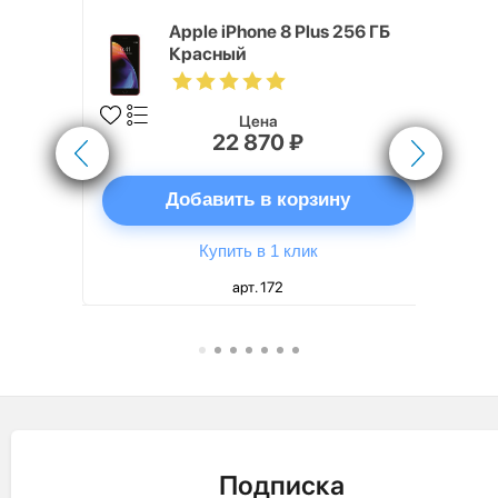
4, 40 мм,
Apple iPhone 8 Plus 256 ГБ
я цвета
Красный
шок
Цена
22 870 ₽
ну
Добавить в корзину
Купить в 1 клик
арт. 172
Подписка