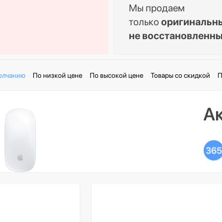
Мы продаем
только
оригинальн
не восстановленн
олчанию
По низкой цене
По высокой цене
Товары со скидкой
П
А