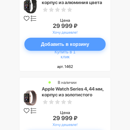
корпус из алюминия цвета
«серый космос»,
спортивный ремешок
черного цвета
Цена
29 999 ₽
Хочу дешевле!
Добавить в корзину
Купить в 1
клик
арт. 1462
В наличии
Apple Watch Series 4, 44 мм,
корпус из золотистого
алюминия, спортивный
браслет цвета «розовый
песок»
Цена
29 999 ₽
Хочу дешевле!