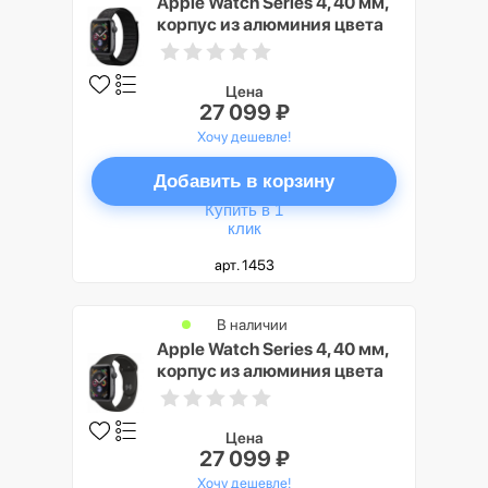
Apple Watch Series 4, 40 мм,
корпус из алюминия цвета
«серый космос»,
спортивный браслет черного
цвета
Цена
27 099 ₽
Хочу дешевле!
Добавить в корзину
Купить в 1
клик
арт. 1453
В наличии
Apple Watch Series 4, 40 мм,
корпус из алюминия цвета
«серый космос»,
спортивный ремешок
черного цвета
Цена
27 099 ₽
Хочу дешевле!