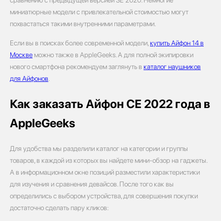
миниатюрные модели с привлекательной стоимостью могут
похвастаться такими внутренними параметрами.
Если вы в поисках более современной модели,
купить Айфон 14 в
Москве
можно также в AppleGeeks. А для полной экипировки
нового смартфона рекомендуем заглянуть в
каталог наушников
для Айфонов
.
Как заказать Айфон СЕ 2022 года в
AppleGeeks
Для удобства мы разделили каталог на категории и группы
товаров, в каждой из которых вы найдете мини-обзор на гаджеты.
А в информационном окне позиций разместили характеристики
для изучения и сравнения девайсов. После того как вы
определились с выбором устройства, для совершения покупки
достаточно сделать пару кликов: