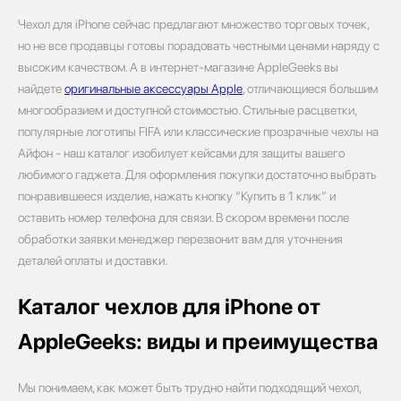
Чехол для iPhone сейчас предлагают множество торговых точек,
но не все продавцы готовы порадовать честными ценами наряду с
высоким качеством. А в интернет-магазине AppleGeeks вы
найдете
оригинальные аксессуары Apple
, отличающиеся большим
многообразием и доступной стоимостью. Стильные расцветки,
популярные логотипы FIFA или классические прозрачные чехлы на
Айфон - наш каталог изобилует кейсами для защиты вашего
любимого гаджета. Для оформления покупки достаточно выбрать
понравившееся изделие, нажать кнопку “Купить в 1 клик” и
оставить номер телефона для связи. В скором времени после
обработки заявки менеджер перезвонит вам для уточнения
деталей оплаты и доставки.
Каталог чехлов для iPhone от
AppleGeeks: виды и преимущества
Мы понимаем, как может быть трудно найти подходящий чехол,