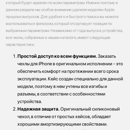
который будет идеален по всем параметрам. Именно поэтому в
данном разделе мы особое внимание уделили моделям Apple
прошлых выпусков. Для удобного и быстрого поиска вы можете
воспользоваться фильтром, который отсортирует позиции по
выбранным параметрам. Независимо от года выпуска устройства,
все чехлы, собранные в нашем каталоге, имеют следующие
характеристики.
Простой доступ ко всем функциям.
Заказать
чехлы для iPhone в оригинальном исполнении - это
обеспечить комфорт на протяжении всего срока
эксплуатации. Кейс создан специально для данной
модели, поэтому в нем учтены все изгибы и
разъемы, в соответствии с особенностями
устройства.
Надежная защита.
Оригинальный силиконовый
чехол, в отличие от простых кейсов, обладает
хорошими амортизирующими свойствами.