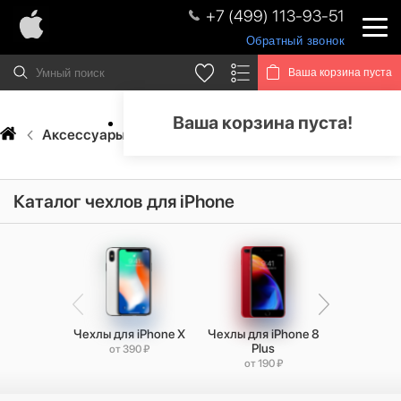
+7 (499) 113-93-51
Обратный звонок
Ваша корзина пуста
Ваша корзина пуста!
Аксессуары
Чехлы
Каталог чехлов для iPhone
Чехлы для iPhone X
Чехлы для iPhone 8
Чехлы для
Plus
от 390 ₽
от 9
от 190 ₽