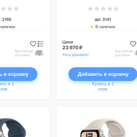
вета «тёмная
спортивный ремешок цвета
+ Cellular, S/M
«грозовой синий», GPS
т. 2165
арт. 3141
наличии
В наличии
Цена
23 970 ₽
Бесплатная
Бесплатная
Хочу дешевле!
доставка
доставка
ь в корзину
Добавить в корзину
ить в 1
Купить в 1
клик
клик