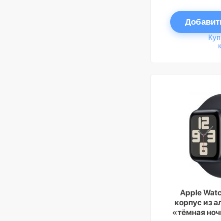
Добавит
Куп
Apple Watc
корпус из 
«тёмная ноч