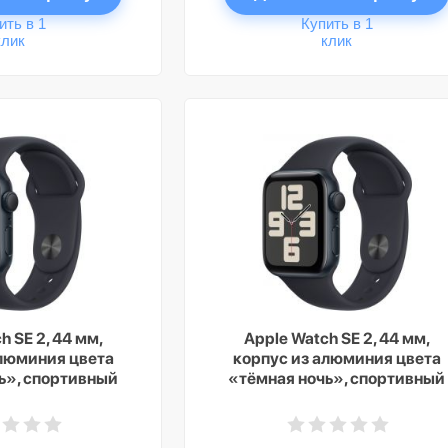
ить в 1
Купить в 1
клик
клик
h SE 2, 44 мм,
Apple Watch SE 2, 44 мм,
алюминия цвета
корпус из алюминия цвета
ь», спортивный
«тёмная ночь», спортивный
вета «тёмная
ремешок цвета «тёмная
+ Cellular, M/L
ночь», GPS + Cellular, S/M