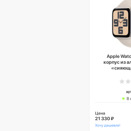
Apple Watc
корпус из 
«сияюща
спортивный
«сияющая з
Cellu
ар
В 
Цена
21 330 ₽
Хочу дешевле!