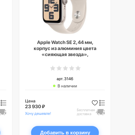
Apple Watch SE 2, 44 мм,
корпус из алюминия цвета
«сияющая звезда»,
спортивный ремешок цвета
«сияющая звезда», GPS +
Cellular, S/M
арт. 3146
В наличии
Цена
23 930 ₽
Бесплатная
Хочу дешевле!
доставка
Добавить в корзину