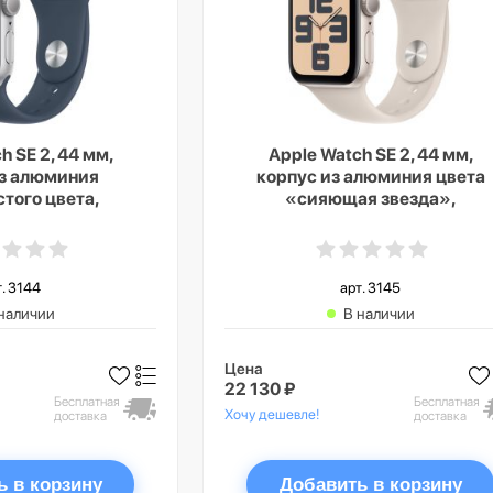
h SE 2, 44 мм,
Apple Watch SE 2, 44 мм,
из алюминия
корпус из алюминия цвета
того цвета,
«сияющая звезда»,
 ремешок цвета
спортивный ремешок цвета
синий», GPS +
«сияющая звезда», GPS +
lar, S/M
Cellular, M/L
т. 3144
арт. 3145
наличии
В наличии
Цена
22 130 ₽
Бесплатная
Бесплатная
Хочу дешевле!
доставка
доставка
ь в корзину
Добавить в корзину