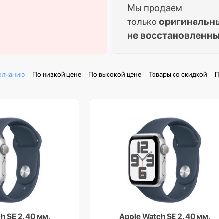
Мы продаем
только
оригинальн
не восстановленн
олчанию
По низкой цене
По высокой цене
Товары со скидкой
П
h SE 2, 40 мм,
Apple Watch SE 2, 40 мм,