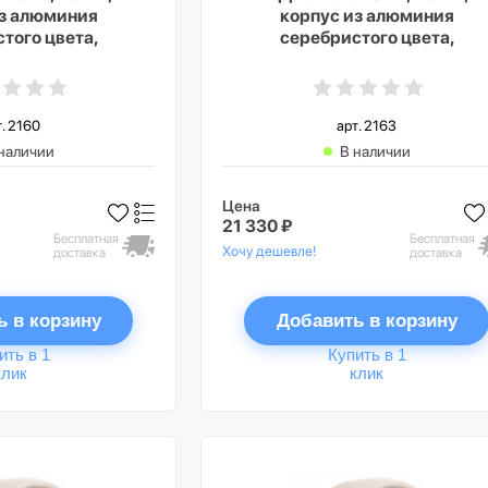
из алюминия
корпус из алюминия
того цвета,
серебристого цвета,
 ремешок цвета
спортивный ремешок цвета
 синий», GPS
«грозовой синий», GPS +
Cellular, M/L
т. 2160
арт. 2163
наличии
В наличии
Цена
21 330 ₽
Бесплатная
Бесплатная
Хочу дешевле!
доставка
доставка
ь в корзину
Добавить в корзину
ить в 1
Купить в 1
клик
клик