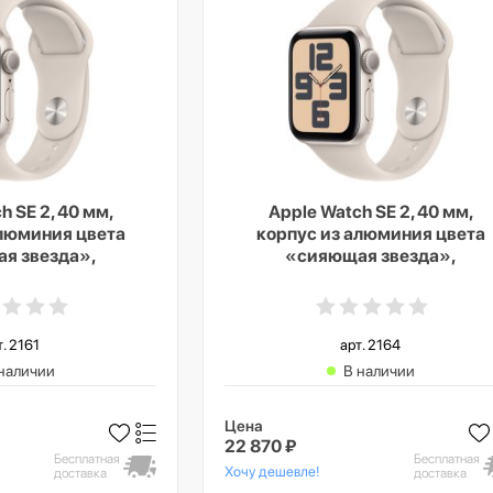
h SE 2, 40 мм,
Apple Watch SE 2, 40 мм,
алюминия цвета
корпус из алюминия цвета
я звезда»,
«сияющая звезда»,
 ремешок цвета
спортивный ремешок цвета
везда», GPS +
«сияющая звезда», GPS +
lar, M/L
Cellular, S/M
т. 2161
арт. 2164
наличии
В наличии
Цена
22 870 ₽
Бесплатная
Бесплатная
Хочу дешевле!
доставка
доставка