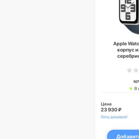
Apple Watc
корпус 
серебрис
спортивный
«грозовой 
Cellu
ар
В 
Цена
23 930 ₽
Хочу дешевле!
Добавит