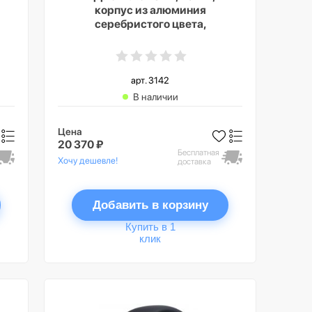
корпус из алюминия
серебристого цвета,
спортивный ремешок цвета
«грозовой синий», GPS +
Cellular, S/M
арт. 3142
В наличии
Цена
20 370 ₽
Бесплатная
Хочу дешевле!
доставка
Добавить в корзину
Купить в 1
клик