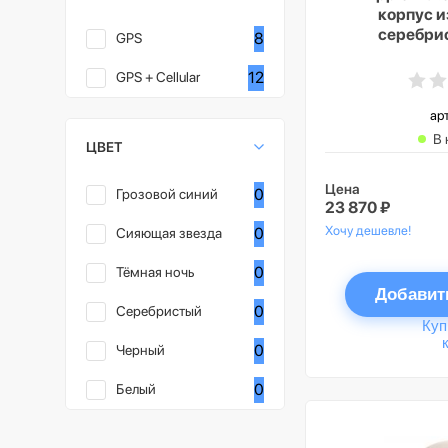
корпус 
серебрис
8
GPS
спортивный
«грозовой
12
GPS + Cellular
ар
В 
ЦВЕТ
Цена
0
Грозовой синий
23 870 ₽
Хочу дешевле!
0
Сияющая звезда
0
Тёмная ночь
Добавит
0
Серебристый
Куп
0
Черный
0
Белый