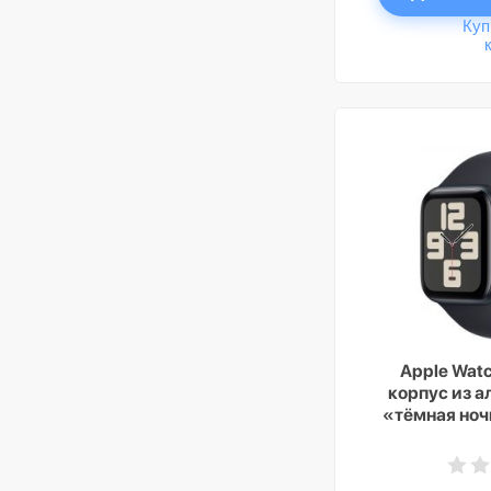
Куп
Apple Watc
корпус из 
«тёмная ноч
ремешок ц
ночь», GPS 