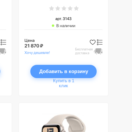
спортивный ремешок цвета
«грозовой синий», GPS +
Cellular, M/L
арт. 3143
В наличии
Цена
21 870 ₽
Бесплатная
Хочу дешевле!
доставка
Добавить в корзину
Купить в 1
клик