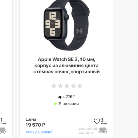
Apple Watch SE 2, 40 мм,
корпус из алюминия цвета
«тёмная ночь», спортивный
ремешок цвета «тёмная
ночь», GPS + Cellular, M/L
арт. 2162
В наличии
Цена
19 570 ₽
Бесплатная
Хочу дешевле!
доставка