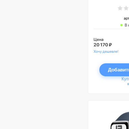
ремешок ц
ночь», GPS 
ар
В 
Цена
20 170 ₽
Хочу дешевле!
Добавит
Куп