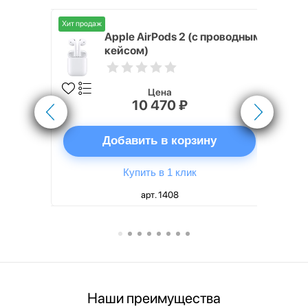
Хит продаж
Хит продаж
nterStep
Apple AirPods 2 (с проводным
FT-T METAL
кейсом)
Цена
10 470 ₽
ну
Добавить в корзину
Купить в 1 клик
арт. 1408
Наши преимущества