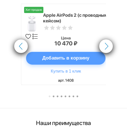
Хит продаж
Хит продаж
nterStep
Apple AirPods 2 (с проводным
FT-T METAL
кейсом)
Цена
10 470 ₽
ну
Добавить в корзину
Купить в 1 клик
арт. 1408
Наши преимущества