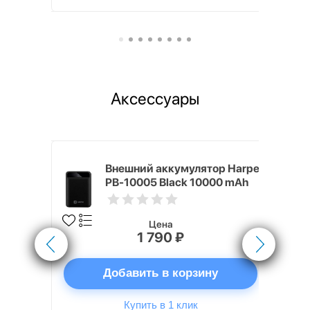
Аксессуары
nterStep
Внешний аккумулятор Harper
-T METAL
PB-10005 Black 10000 mAh
Цена
1 790 ₽
ну
Добавить в корзину
Купить в 1 клик