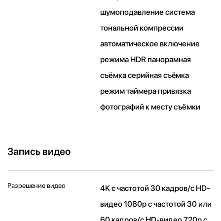
шумоподавление система
тональной компрессии
автоматическое включение
режима HDR панорамная
съёмка серийная съëмка
режим таймера привязка
фотографий к месту съёмки
Запись видео
Разрешение видео
4K с частотой 30 кадров/ с HD-
видео 1080p с частотой 30 или
60 кадров/ с HD-видео 720p с