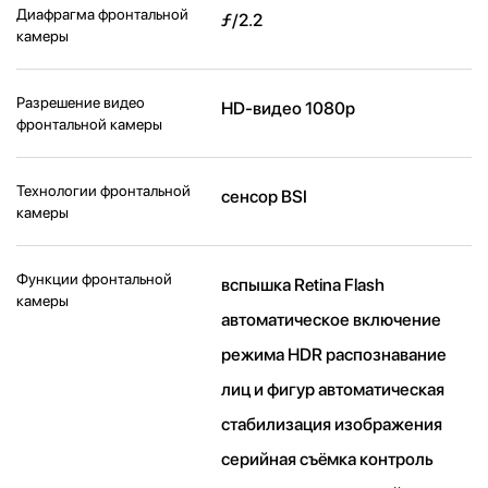
Диафрагма фронтальной
ƒ/2.2
камеры
Разрешение видео
HD-видео 1080p
фронтальной камеры
Технологии фронтальной
сенсор BSI
камеры
Функции фронтальной
вспышка Retina Flash
камеры
автоматическое включение
режима HDR распознавание
лиц и фигур автоматическая
стабилизация изображения
серийная съëмка контроль