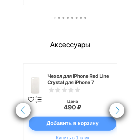
Аксессуары
ipe для
Чехол для iPhone Red Line
рый
Crystal для iPhone 7
прозрачный
Цена
490 ₽
ну
Добавить в корзину
Купить в 1 клик