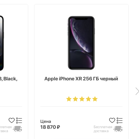
, Black,
Apple iPhone XR 256 ГБ черный
Цена
18 870 ₽
платная
Бесплатная
тавка
доставка