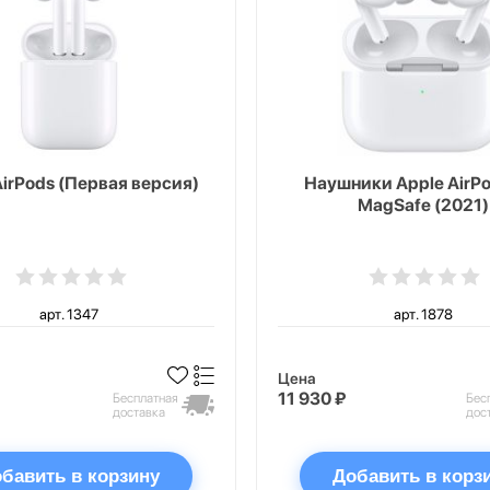
AirPods (Первая версия)
Наушники Apple AirPo
MagSafe (2021)
арт. 1347
арт. 1878
Цена
11 930 ₽
Бесплатная
Бес
доставка
дос
бавить в корзину
Добавить в корз