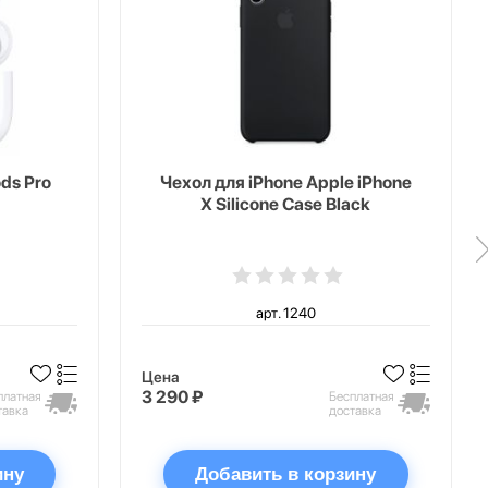
ds Pro
Чехол для iPhone Apple iPhone
X Silicone Case Black
арт. 1240
Цена
3 290 ₽
платная
Бесплатная
тавка
доставка
ину
Добавить в корзину