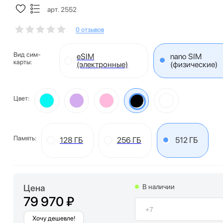
арт. 2552
0 отзывов
Вид сим-
eSIM
nano SIM
карты:
(электронные)
(физические)
Цвет:
Память:
128 ГБ
256 ГБ
512 ГБ
Цена
В наличии
79 970 ₽
Хочу дешевле!