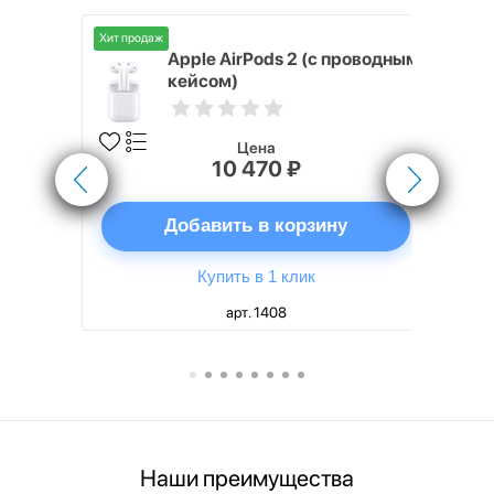
Хит продаж
Хит продаж
nterStep
Apple AirPods 2 (с проводным
FT-T METAL
кейсом)
Цена
10 470 ₽
ну
Добавить в корзину
Купить в 1 клик
арт. 1408
Наши преимущества