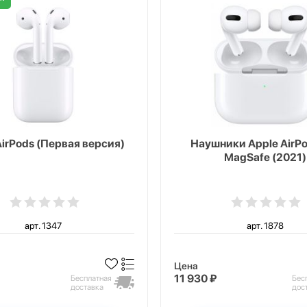
AirPods (Первая версия)
Наушники Apple AirPo
MagSafe (2021)
арт. 1347
арт. 1878
Цена
11 930 ₽
Бесплатная
Бес
доставка
дос