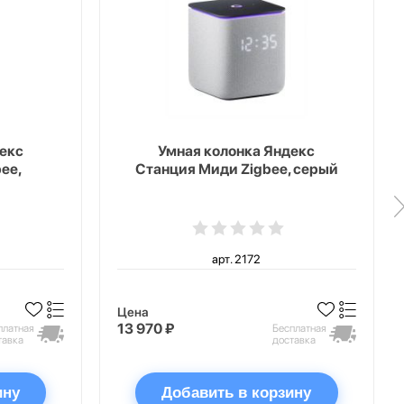
екс
Умная колонка Яндекс
ee,
Станция Миди Zigbee, серый
арт. 2172
Цена
13 970 ₽
платная
Бесплатная
тавка
доставка
ину
Добавить в корзину