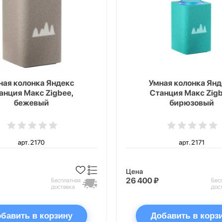
ная колонка Яндекс
Умная колонка Янд
анция Макс Zigbee,
Станция Макс Zigb
бежевый
бирюзовый
арт. 2170
арт. 2171
Цена
26 400 ₽
Бесплатная
Бес
доставка
дос
бавить в корзину
Добавить в корз