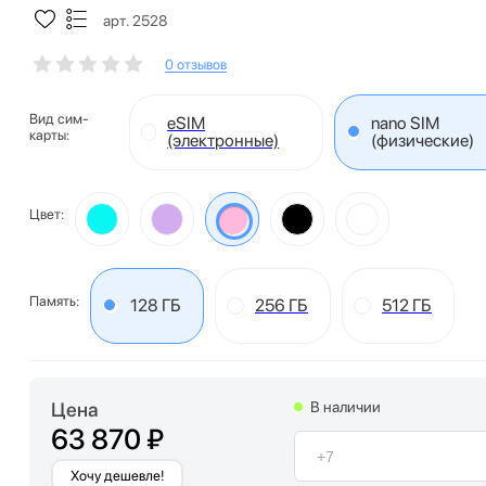
арт. 2528
0 отзывов
Вид сим-
eSIM
nano SIM
карты:
(электронные)
(физические)
Цвет:
Память:
128 ГБ
256 ГБ
512 ГБ
Цена
В наличии
63 870 ₽
Хочу дешевле!