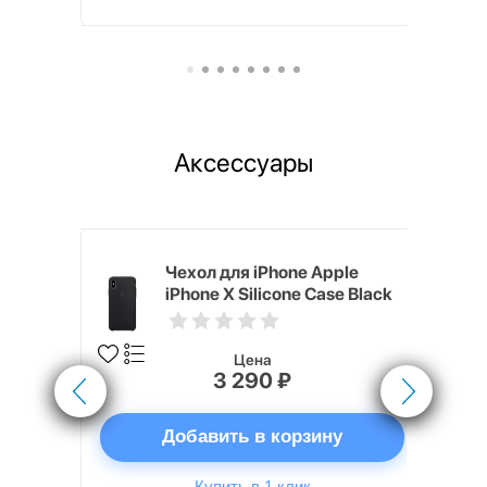
Аксессуары
nterStep
Чехол для iPhone Apple
FT-T METAL
iPhone X Silicone Case Black
Цена
3 290 ₽
ну
Добавить в корзину
Купить в 1 клик