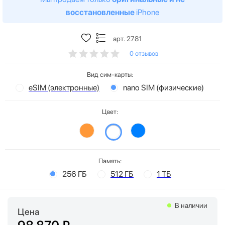
восстановленные
iPhone
арт. 2781
0 отзывов
Вид сим-карты:
eSIM (электронные)
nano SIM (физические)
Цвет:
Память:
256 ГБ
512 ГБ
1 ТБ
В наличии
Цена