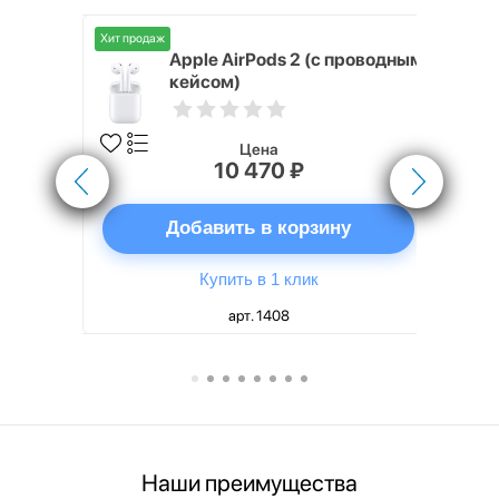
Хит продаж
Хит продаж
nterStep
Apple AirPods 2 (с проводным
FT-T METAL
кейсом)
Цена
10 470 ₽
ну
Добавить в корзину
Купить в 1 клик
арт. 1408
Наши преимущества