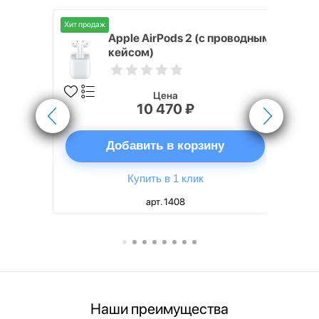
Хит продаж
Хит продаж
nterStep
Apple AirPods 2 (с проводным
FT-T METAL
кейсом)
Цена
10 470 ₽
ну
Добавить в корзину
Купить в 1 клик
арт. 1408
Наши преимущества