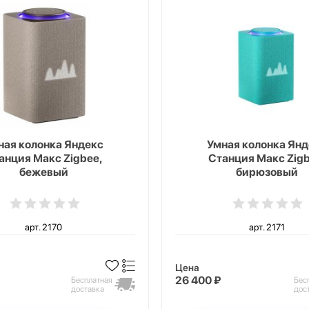
ная колонка Яндекс
Умная колонка Янд
анция Макс Zigbee,
Станция Макс Zigb
бежевый
бирюзовый
арт. 2170
арт. 2171
Цена
26 400 ₽
Бесплатная
Бес
доставка
дос