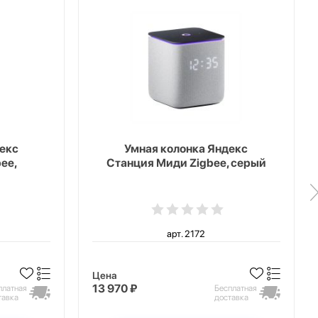
екс
Умная колонка Яндекс
ee,
Станция Миди Zigbee, серый
арт. 2172
Цена
13 970 ₽
платная
Бесплатная
тавка
доставка