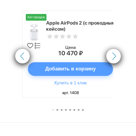
Хит продаж
Хит продаж
nterStep
Apple AirPods 2 (с проводным
FT-T METAL
кейсом)
Цена
10 470 ₽
ну
Добавить в корзину
Купить в 1 клик
арт. 1408