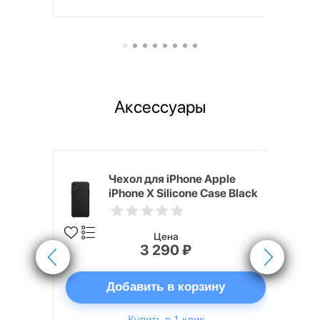
Аксессуары
nterStep
Чехол для iPhone Apple
FT-T METAL
iPhone X Silicone Case Black
Цена
3 290 ₽
ну
Добавить в корзину
Купить в 1 клик