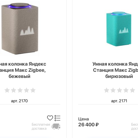
ная колонка Яндекс
Умная колонка Янд
анция Макс Zigbee,
Станция Макс Zigb
бежевый
бирюзовый
арт. 2170
арт. 2171
Цена
26 400 ₽
Бесплатная
Бес
доставка
дос