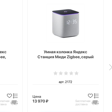
екс
Умная колонка Яндекс
ee,
Станция Миди Zigbee, серый
арт. 2172
Цена
13 970 ₽
платная
Бесплатная
тавка
доставка