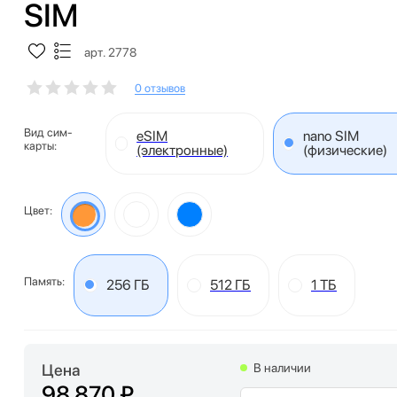
SIM
арт. 2778
0 отзывов
Вид сим-
eSIM
nano SIM
карты:
(электронные)
(физические)
Цвет:
Память:
256 ГБ
512 ГБ
1 ТБ
Цена
В наличии
98 870 ₽