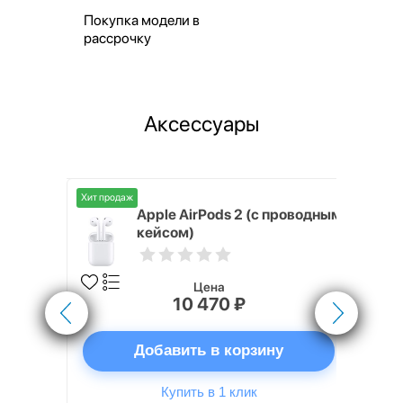
Покупка модели в
рассрочку
Аксессуары
Хит продаж
Хит продаж
nterStep
Apple AirPods 2 (с проводным
FT-T METAL
кейсом)
Цена
10 470 ₽
ну
Добавить в корзину
Купить в 1 клик