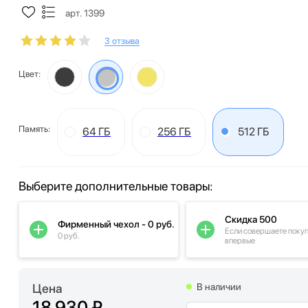
арт. 1399
3 отзыва
Цвет:
Память:
64 ГБ
256 ГБ
512 ГБ
Выберите дополнительные товары:
Скидка 500
Фирменный чехол - 0 руб.
Если совершаете поку
0 руб.
впервые
Цена
В наличии
18 930 ₽