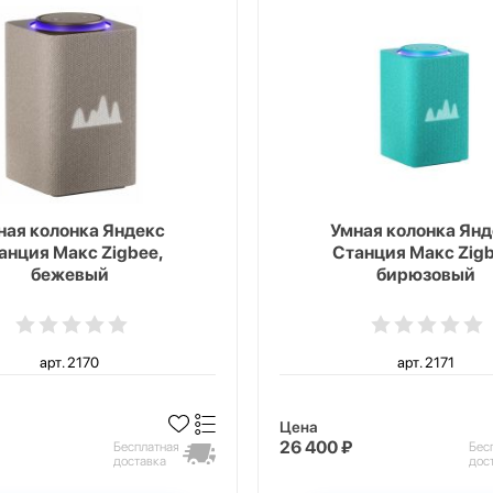
ная колонка Яндекс
Умная колонка Янд
анция Макс Zigbee,
Станция Макс Zigb
бежевый
бирюзовый
арт. 2170
арт. 2171
Цена
26 400 ₽
Бесплатная
Бес
доставка
дос