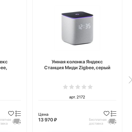
екс
Умная колонка Яндекс
ee,
Станция Миди Zigbee, серый
арт. 2172
Цена
13 970 ₽
платная
Бесплатная
тавка
доставка