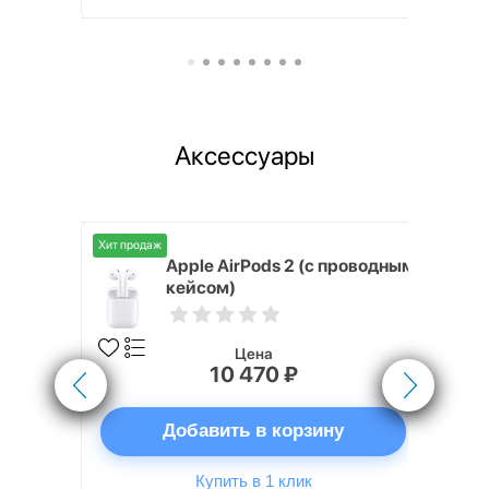
Аксессуары
Хит продаж
Хит продаж
nterStep
Apple AirPods 2 (с проводным
FT-T METAL
кейсом)
Цена
10 470 ₽
ну
Добавить в корзину
Купить в 1 клик