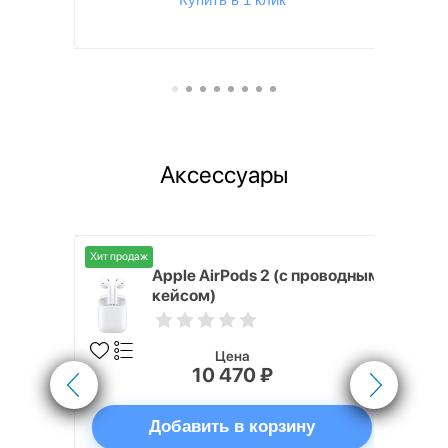
Аксессуары
Хит продаж
Хит продаж
nterStep
Apple AirPods 2 (с проводным
FT-T METAL
кейсом)
Цена
10 470 ₽
ну
Добавить в корзину