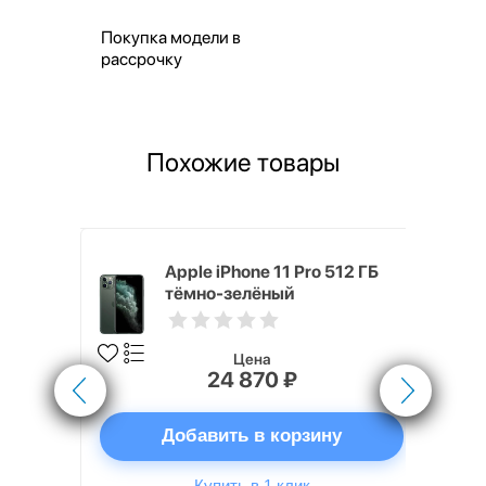
Покупка модели в
рассрочку
Похожие товары
 256 ГБ
Apple iPhone 11 Pro 512 ГБ
тёмно-зелёный
Цена
24 870 ₽
ну
Добавить в корзину
Купить в 1 клик