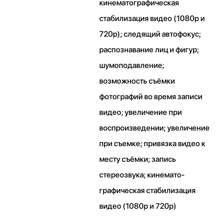
кинематографическая
стабилизация видео (1080p и
720p); следящий автофокус;
распознавание лиц и фигур;
шумоподавление;
возможность съёмки
фотографий во время записи
видео; увеличение при
воспроизведении; увеличение
при съемке; привязка видео к
месту съёмки; запись
стереозвука; кинемато­
графическая стабилизация
видео (1080p и 720p)