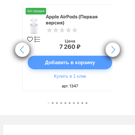
Хит продаж
5 (44 мм)
Apple AirPods (Первая
версия)
Цена
7 260 ₽
ну
Добавить в корзину
Купить в 1 клик
арт. 1347