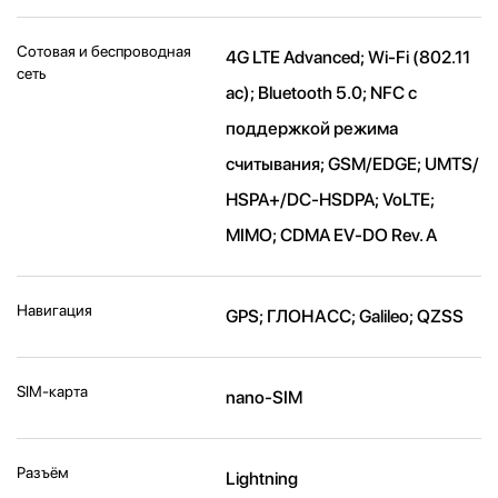
Сотовая и беспроводная
4G LTE Advanced; Wi-Fi (802.11​
сеть
ac); Bluetooth 5.0; NFC с
поддержкой режима
считывания; GSM/EDGE; UMTS/​
HSPA+/​DC-HSDPA; VoLTE;
MIMO; CDMA EV-DO Rev. A
Навигация
GPS; ГЛОНАСС; Galileo; QZSS
SIM-карта
nano-SIM
Разъём
Lightning