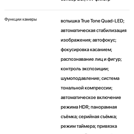
Функции камеры
вспышка True Tone Quad-LED;
автоматическая стабилизация
изображения; автофокус;
фокусировка касанием;
распознавание лиц и фигур;
контроль экспозиции;
шумоподавление; система
тональной компрессии;
автоматическое включение
режима HDR; панорамная
съёмка; серийная съëмка;
режим таймера; привязка