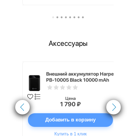
Аксессуары
nterStep
Внешний аккумулятор Harper
-T METAL
PB-10005 Black 10000 mAh
Цена
1 790 ₽
ну
Добавить в корзину
Купить в 1 клик