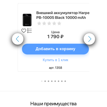
nterStep
Внешний аккумулятор Harper
-T METAL
PB-10005 Black 10000 mAh
Цена
1 790 ₽
ну
Добавить в корзину
Купить в 1 клик
арт. 1358
Наши преимущества