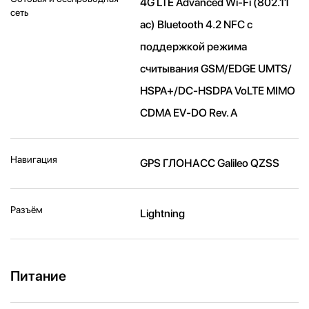
4G LTE Advanced Wi-Fi (802.11​
сеть
ac) Bluetooth 4.2 NFC с
поддержкой режима
считывания GSM/EDGE UMTS/​
HSPA+/​DC-HSDPA VoLTE MIMO
CDMA EV-DO Rev. A
Навигация
GPS ГЛОНАСС Galileo QZSS
Разъём
Lightning
Питание