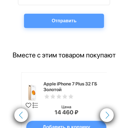
Вместе с этим товаром покупают
4, 40 мм,
Apple iPhone 7 Plus 32 ГБ
того
Золотой
вный
озовый
Цена
14 460 ₽
ну
Добавить в корзину