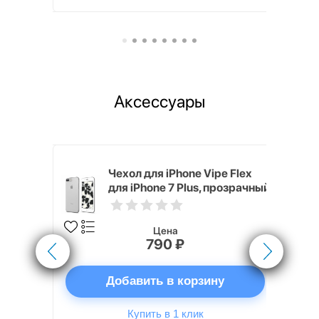
Аксессуары
nterStep
Чехол для iPhone Vipe Flex
FT-T METAL
для iPhone 7 Plus, прозрачный
Цена
790 ₽
ну
Добавить в корзину
Купить в 1 клик